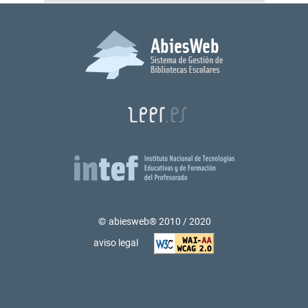
abiesweb® 2010 / 2020
Ir
aviso legal
a
explicación
de
las
WCAG